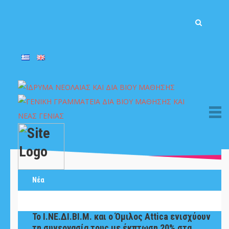
Νέα
Το Ι.ΝΕ.ΔΙ.ΒΙ.Μ. και o Όμιλος Attica ενισχύουν
τη συνεργασία τους με έκπτωση 20% στα