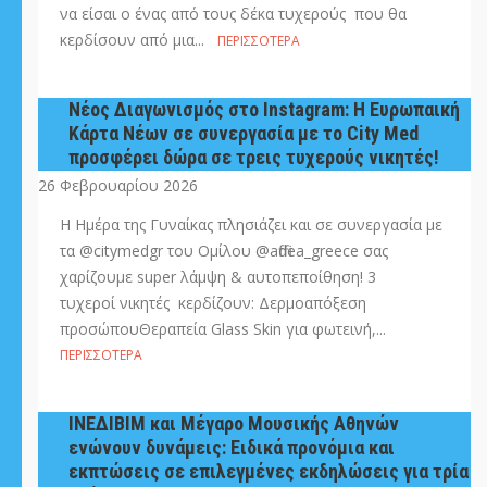
να είσαι ο ένας από τους δέκα τυχερούς που θα
κερδίσουν από μια...
ΠΕΡΙΣΣΌΤΕΡΑ
Νέος Διαγωνισμός στο Instagram: H Eυρωπαική
Κάρτα Νέων σε συνεργασία με το City Med
προσφέρει δώρα σε τρεις τυχερούς νικητές!
26 Φεβρουαρίου 2026
Η Ημέρα της Γυναίκας πλησιάζει και σε συνεργασία με
τα @citymedgr του Ομίλου @affidea_greece σας
χαρίζουμε super λάμψη & αυτοπεποίθηση! 3
τυχεροί νικητές κερδίζουν: Δερμοαπόξεση
προσώπουΘεραπεία Glass Skin για φωτεινή,...
ΠΕΡΙΣΣΌΤΕΡΑ
ΙΝΕΔΙΒΙΜ και Μέγαρο Μουσικής Αθηνών
ενώνουν δυνάμεις: Ειδικά προνόμια και
εκπτώσεις σε επιλεγμένες εκδηλώσεις για τρία