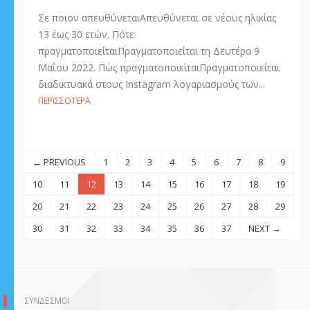
Σε ποιον απευθύνεταιΑπευθύνεται σε νέους ηλικίας
13 έως 30 ετών. Πότε
πραγματοποιείταιΠραγματοποιείται τη Δευτέρα 9
Μαΐου 2022. Πώς πραγματοποιείταιΠραγματοποιείται
διαδικτυακά στους Instagram λογαριασμούς των...
ΠΕΡΙΣΣΌΤΕΡΑ
← PREVIOUS
1
2
3
4
5
6
7
8
9
10
11
12
13
14
15
16
17
18
19
20
21
22
23
24
25
26
27
28
29
30
31
32
33
34
35
36
37
NEXT →
ΣΥΝΔΕΣΜΟΙ