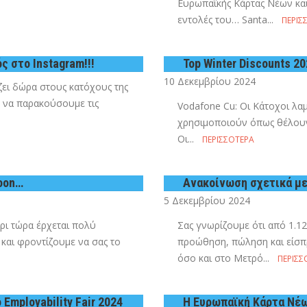
Ευρωπαϊκής Κάρτας Νέων και
εντολές του… Santa...
ΠΕΡΙΣ
 στο Instagram!!!
Top Winter Discounts 2
10 Δεκεμβρίου 2024
ει δώρα στους κατόχους της
 να παρακούσουμε τις
Vodafone Cu: Οι Κάτοχοι λα
χρησιμοποιούν όπως θέλουν
Οι...
ΠΕΡΙΣΣΌΤΕΡΑ
Soon…
Ανακοίνωση σχετικά με
5 Δεκεμβρίου 2024
χρι τώρα έρχεται πολύ
Σας γνωρίζουμε ότι από 1.12
και φροντίζουμε να σας το
προώθηση, πώληση και είσπ
όσο και στο Μετρό...
ΠΕΡΙΣΣ
mployability Fair 2024
Η Ευρωπαϊκή Κάρτα Νέω