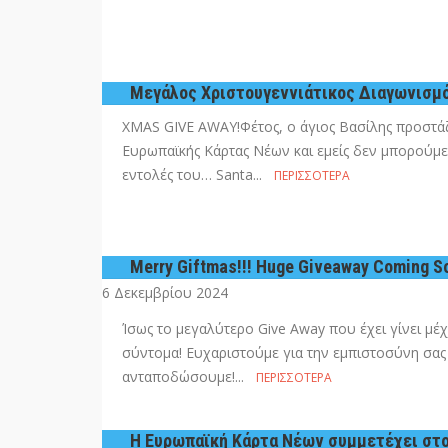
Μεγάλος Χριστουγεννιάτικος Διαγωνισμός
XMAS GIVE AWAY!Φέτος, ο άγιος Βασίλης προστάζ
Ευρωπαϊκής Κάρτας Νέων και εμείς δεν μπορούμε
εντολές του… Santa...
ΠΕΡΙΣΣΌΤΕΡΑ
Merry Giftmas!!! Huge Giveaway Coming 
6 Δεκεμβρίου 2024
Ίσως το μεγαλύτερο Give Away που έχει γίνει μέ
σύντομα! Ευχαριστούμε για την εμπιστοσύνη σας 
ανταποδώσουμε!...
ΠΕΡΙΣΣΌΤΕΡΑ
Η Ευρωπαϊκή Κάρτα Νέων συμμετέχει στο E