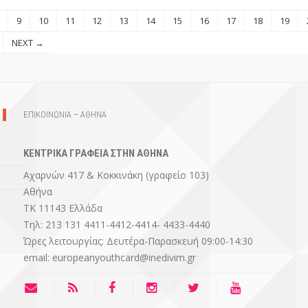
9
10
11
12
13
14
15
16
17
18
19
NEXT →
ΕΠΙΚΟΙΝΩΝΙΑ – ΑΘΗΝΑ
ΚΕΝΤΡΙΚΑ ΓΡΑΦΕΙΑ ΣΤΗΝ ΑΘΗΝΑ
Αχαρνών 417 & Κοκκινάκη (γραφείο 103)
Αθήνα
ΤΚ 11143 Ελλάδα
Τηλ: 213 131 4411-4412-4414- 4433-4440
Ώρες λειτουργίας: Δευτέρα-Παρασκευή 09:00-14:30
email: europeanyouthcard@inedivim.gr