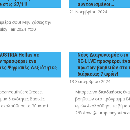
 στις 27/11!
συντονισμένοι…
21 Νοεμβρίου 2024
καριέρα σου! Μην χάσεις την
ility Fair 2024 που
AUSTRIA Hellas σε
Νέος Διαγωνισμός στο 
ν προσφέρει ένα
RE-LI.VE προσφέρει έν
κές Ψηφιακές Δεξιότητες
πρώτων βοηθειών στο πρ
διάρκειας 7 ωρών!
13 Σεπτεμβρίου 2024
ropeanYouthCardGreece,
Μπορείς να διεκδικήσεις έν
μα 6 ενότητες Βασικές
βοηθειών στο πρόγραμμα BLS 
λά ακολούθησε τα βήματα:1
ωρών.Ακολούθησε τα βήματα
2/Follow @europeanyouthcar