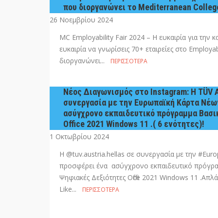
που διοργανώνει το Mediterranean College
26 Νοεμβρίου 2024
MC Employability Fair 2024 – Η ευκαιρία για την 
ευκαιρία να γνωρίσεις 70+ εταιρείες στο Employab
διοργανώνει...
ΠΕΡΙΣΣΌΤΕΡΑ
Νέος Διαγωνισμός στο Instagram: Η TÜV 
συνεργασία με την Ευρωπαϊκή Κάρτα Νέω
ασύγχρονο εκπαιδευτικό πρόγραμμα Βασι
Οffice 2021 Windows 11 .( 6 ενότητες)!
1 Οκτωβρίου 2024
Η @tuv.austria.hellas σε συνεργασία με την #Eu
προσφέρει ένα ασύγχρονο εκπαιδευτικό πρόγραμ
Ψηφιακές Δεξιότητες Οffice 2021 Windows 11 .Aπ
Like...
ΠΕΡΙΣΣΌΤΕΡΑ